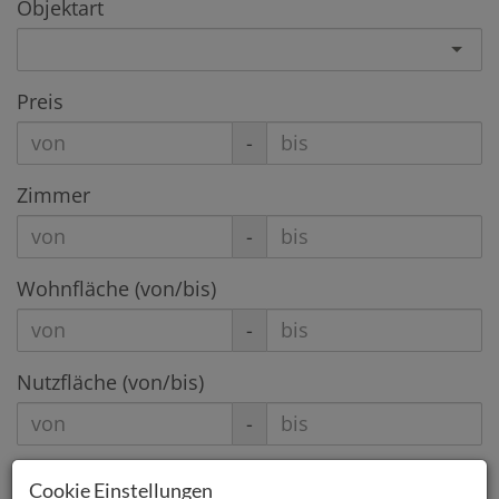
Objektart
Preis
-
Zimmer
-
Wohnfläche (von/bis)
-
Nutzfläche (von/bis)
-
Grundfläche (von/bis)
Cookie Einstellungen