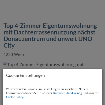
Top 4-Zimmer Eigentumswohnung
mit Dachterrassennutzung nächst
Donauzentrum und unweit UNO-
City
1220 Wien
Cookie Einstellungen
Wir verwenden Cookies um Einstellungen zu speichern. Nähere
Informationen finden Sie in unserer
Datenschutzerklärung
und unserer
Cookie Policy
.